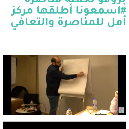
برومو لحملة مناصرة
#اسمعونا أطلقها مركز
أمل للمناصرة والتعافي