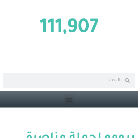
نساء وأطفال مخفيين قسراً
111,907
مخفيين قسراً
بحث متقدم في الموقع