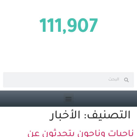
نساء وأطفال مخفيين قسراً
111,907
مخفيين قسراً
بحث متقدم في الموقع
التصنيف:
الأخبار
ناجيات وناجون يتحدثون عن